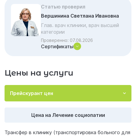
Статью проверил
Когда следует обратиться к врачу в
Вершинина Светлана Ивановна
Санкт-Петербурге в клинику Гармония?
Глав. врач клиники, врач высшей
Нейробиология социопатии: что
категории
скрывается за отсутствием эмпатии
Проверенно:
07.08.2026
Как мы используем это в лечении
Сертификаты
Почему для лечения социопатии
выбирают «Гармонию»
Цены на услуги
Чек-лист: «Когда стоит бить тревогу?»
Какие вопросы нужно задать лечащему
врачу?
Прейскурант цен
Отзывы об услуге «Лечение социопатии»
Акции и скидки на лечение
Цена на Лечение социопатии
Частые вопросы и ответы
Трансфер в клинику (транспортировка больного для