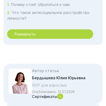
Почему стоит обратиться к нам
Что такое антисоциальное расстройство
личности?
Симптомы и причины
Развернуть
В каком возрасте развивается
антисоциальное расстройство личности?
Что вызывает антисоциальное
расстройство личности?
Факторы риска
Последствия и осложнения
Автор статьи
Диагностика и тесты в Санкт-Петербурге в
Бердышева Юлия Юрьевна
клинике Гармония
ЛОР для взрослых
Управление и лечение в Санкт-Петербурге
Опубликовано:
31.07.2026
Сертификаты
в клинике Гармония
Профилактика