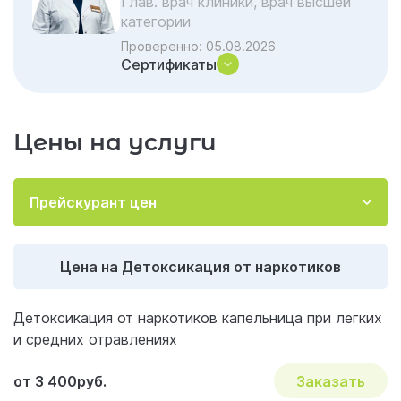
Глав. врач клиники, врач высшей
Комплексный подход: как проходит
категории
очищение в нашем центре
Проверенно:
05.08.2026
Сертификаты
Почему детоксикацию нельзя проводить
на дому
Гарантии клиники «Гармония»
Цены на услуги
Заключение
Отзывы об услуге «Детоксикация от
Прейскурант цен
наркотиков»
Акции и скидки на лечение
Важные вопросы и ответы по наркологии
Цена на Детоксикация от наркотиков
Детоксикация от наркотиков капельница при легких
и средних отравлениях
от 3 400руб.
Заказать