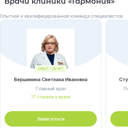
Врачи клиники «Гармония»
Опытная и квалифицированная команда специалистов
ОПЫТ - 29 ЛЕТ
Вершинина Светлана Ивановна
Сту
Главный врач
П
17 отзывов о враче
Записаться