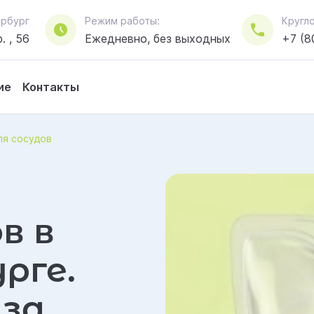
тербург
Режим работы:
Кругл
. , 56
Ежедневно, без выходных
+7 (8
ие
Контакты
ля сосудов
в в
рге.
 за