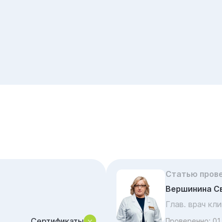
Статью пров
Вершинина С
Глав. врач кл
Сертификаты
Проверенно:
01