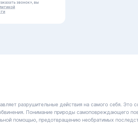
аказать звонок», вы
литикой
сти
авляет разрушительные действия на самого себя. Это с
обвинения. Понимание природы самоповреждающего пове
льной помощью, предотвращению необратимых последст