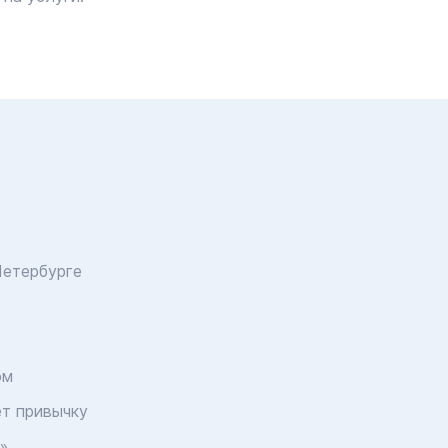
Петербурге
ом
ет привычку
»