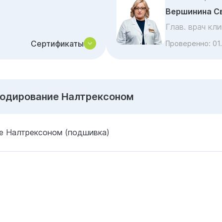
Вершинина С
Глав. врач кл
Сертификаты
Проверенно:
01
Кодирование Налтрексоном
е Налтрексоном (подшивка)