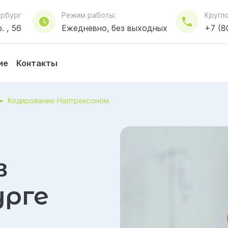
тербург
Режим работы:
Кругл
. , 56
Ежедневно, без выходных
+7 (8
ие
Контакты
Кодирование Налтрексоном
в
рге