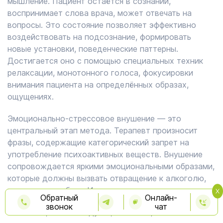
мышление. Пациент остаётся в сознании,
воспринимает слова врача, может отвечать на
вопросы. Это состояние позволяет эффективно
воздействовать на подсознание, формировать
новые установки, поведенческие паттерны.
Достигается оно с помощью специальных техник
релаксации, монотонного голоса, фокусировки
внимания пациента на определённых образах,
ощущениях.
Эмоционально-стрессовое внушение — это
центральный этап метода. Терапевт произносит
фразы, содержащие категорический запрет на
употребление психоактивных веществ. Внушение
сопровождается яркими эмоциональными образами,
которые должны вызвать отвращение к алкоголю,
наркотикам, табаку. Используются разные техники:
Обратный
Онлайн-
звонок
чат
интонационные модуляции голоса;