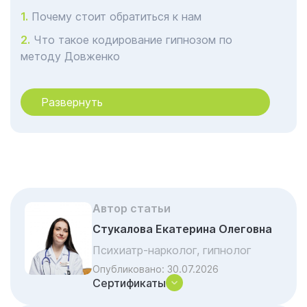
Почему стоит обратиться к нам
Что такое кодирование гипнозом по
методу Довженко
Плюсы кодирования по методу Довженко
Развернуть
Как проходит процедура кодирования по
методу Довженко в Санкт-Петербурге
Психологический фундамент: как работает
метод Довженко
Преимущества метода Довженко
Мнение главного врача
Автор статьи
Условия для успешной кодировки
Стукалова Екатерина Олеговна
Психиатр-нарколог, гипнолог
Цена кодирования по методу Довженко в
Санкт-Петербурге
Опубликовано:
30.07.2026
Сертификаты
Отзывы об услуге «Кодирование по