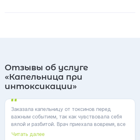
Отзывы об услуге
«Капельница при
интоксикации»
Заказала капельницу от токсинов перед
важным событием, так как чувствовала себя
вялой и разбитой. Врач приехала вовремя, все
сделала аккуратно. Особенно понравилось,
Читать далее
что подробно объяснила состав капельницы и