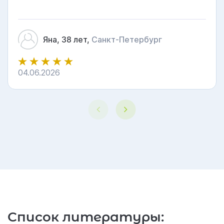
механизм действия. После процедуры не
только улучшилось самочувствие, но и кожа
посвежела, ушли мешки под глазами. Очень
Яна, 38 лет,
Санкт-Петербург
довольна результатом!
04.06.2026
5
Список литературы: