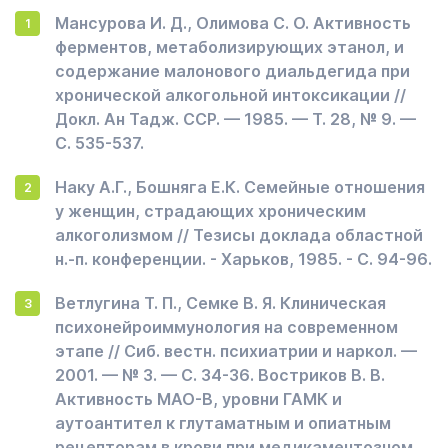
Мансурова И. Д., Олимова С. О. Активность
ферментов, метаболизирующих этанол, и
содержание малонового диальдегида при
хронической алкогольной интоксикации //
Докл. Ан Тадж. ССР. — 1985. — Т. 28, № 9. —
С. 535-537.
Наку А.Г., Бошняга Е.К. Семейные отношения
у женщин, страдающих хроническим
алкоголизмом // Тезисы доклада областной
н.-п. конференции. - Харьков, 1985. - С. 94-96.
Ветлугина Т. П., Семке В. Я. Клиническая
психонейроиммунология на современном
этапе // Сиб. вестн. психиатрии и наркол. —
2001. — № 3. — С. 34-36. Востриков В. В.
Активность МАО-В, уровни ГАМК и
аутоантител к глутаматным и опиатным
рецепторам в крови при медикаментозном