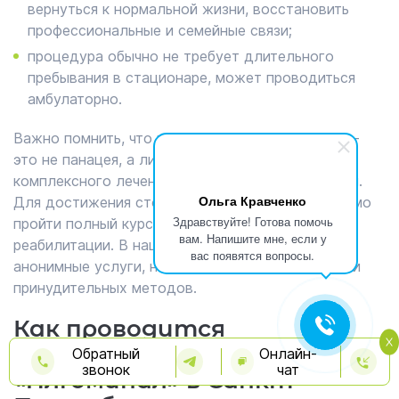
вернуться к нормальной жизни, восстановить
профессиональные и семейные связи;
процедура обычно не требует длительного
пребывания в стационаре, может проводиться
амбулаторно.
Важно помнить, что кодирование Алгоминалом –
это не панацея, а лишь один из этапов
комплексного лечения алкогольной зависимости.
Ольга Кравченко
Для достижения стойкого результата необходимо
Здравствуйте! Готова помочь
пройти полный курс наркологического лечения и
вам. Напишите мне, если у
реабилитации. В нашем центре предложены
вас появятся вопросы.
анонимные услуги, нет наркологического учёта и
принудительных методов.
Как проводится
кодирование препаратом
Обратный
Онлайн-
звонок
чат
«Алгоминал» в Санкт-