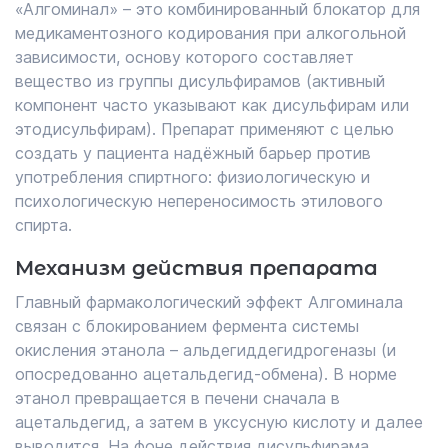
«Алгоминал» – это комбинированный блокатор для
медикаментозного кодирования при алкогольной
зависимости, основу которого составляет
вещество из группы дисульфирамов (активный
компонент часто указывают как дисульфирам или
этодисульфирам). Препарат применяют с целью
создать у пациента надёжный барьер против
употребления спиртного: физиологическую и
психологическую непереносимость этилового
спирта.
Механизм действия препарата
Главный фармакологический эффект Алгоминала
связан с блокированием фермента системы
окисления этанола – альдегиддегидрогеназы (и
опосредованно ацетальдегид-обмена). В норме
этанол превращается в печени сначала в
ацетальдегид, а затем в уксусную кислоту и далее
выводится. На фоне действия дисульфирама