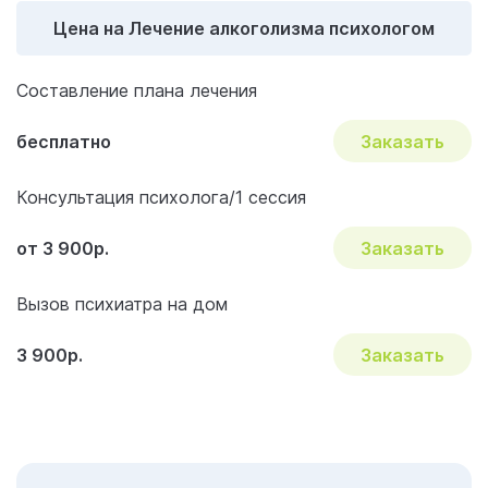
Отзывы об услуге «Лечение алкоголизма
Цена на Лечение алкоголизма психологом
психологом»
Акции и скидки на лечение
Составление плана лечения
Частые вопросы и ответы
бесплатно
Заказать
Консультация психолога/1 сессия
от 3 900р.
Заказать
Вызов психиатра на дом
3 900р.
Заказать