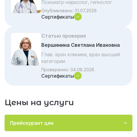
психологической коррекции зависимости в
Психиатр-нарколог, гипнолог
Санкт-Петербурге
Опубликовано:
31.07.2026
Сертификаты
Особенности работы с различными
стадиями алкоголизма
Статью проверил
Психологическое кодирование:
современный взгляд на запретительную
Вершинина Светлана Ивановна
терапию
Глав. врач клиники, врач высшей
категории
Комплексная программа реабилитации:
восстановление на всех уровнях
Проверенно:
04.08.2026
Сертификаты
Работа с созависимостью:
восстановление семейной системы
Анонимность и комфорт: принципы работы
Цены на услуги
клиники Гармония в Санкт-Петербурге
Эффективность психотерапевтического
подхода: реальные результаты
Прейскурант цен
Начните свой путь к трезвости сегодня