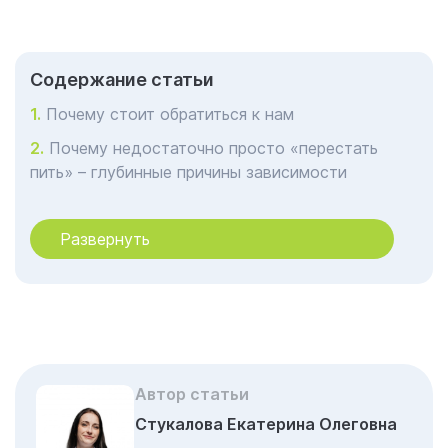
Cодержание статьи
Почему стоит обратиться к нам
Почему недостаточно просто «перестать
пить» – глубинные причины зависимости
Этапы психологического лечения в Санкт-
Петербурге: от признания проблемы до новой
Развернуть
жизни
Особенности психотерапевтической
работы: создание персонализированных
мостов к сознанию пациента
Синергия двух направлений: психотерапия,
психиатрия в борьбе с алкоголизмом
Автор статьи
Стукалова Екатерина Олеговна
Инновационные подходы в