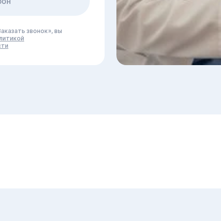
аказать звонок», вы
литикой
сти