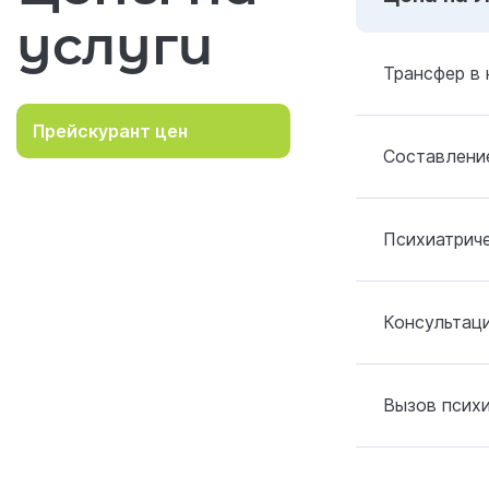
услуги
Трансфер в 
Прейскурант цен
Составление
Психиатрич
Консультаци
Вызов психи