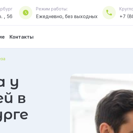
тербург
Режим работы:
Кругл
. , 56
Ежедневно, без выходных
+7 (8
ие
Контакты
еза
а у
ей в
рге