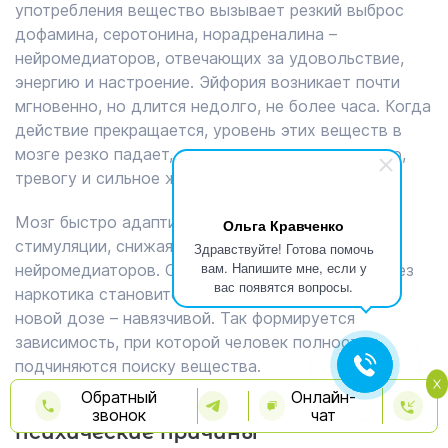
употребления вещество вызывает резкий выброс
дофамина, серотонина, норадреналина –
нейромедиаторов, отвечающих за удовольствие,
энергию и настроение. Эйфория возникает почти
мгновенно, но длится недолго, не более часа. Когда
действие прекращается, уровень этих веществ в
мозге резко падает, человек испытывает апатию,
тревогу и сильное желание повторить дозу.
Мозг быстро адаптируется к постоянной
Ольга Кравченко
стимуляции, снижая собственную выработку
Здравствуйте! Готова помочь
вам. Напишите мне, если у
нейромедиаторов. Со временем удовольствие без
вас появятся вопросы.
наркотика становится недостижимым, а мысль о
новой дозе – навязчивой. Так формируется
зависимость, при которой человек полностью
подчиняются поиску вещества.
Обратный
Онлайн-
Почему формируется зависимость:
звонок
чат
психические причины