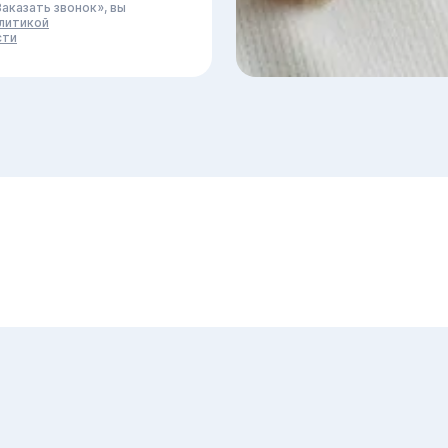
аказать звонок», вы
литикой
сти