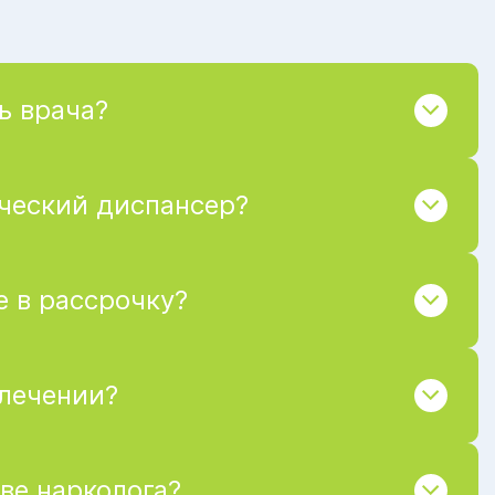
ь врача?
ический диспансер?
 в рассрочку?
 лечении?
ве нарколога?