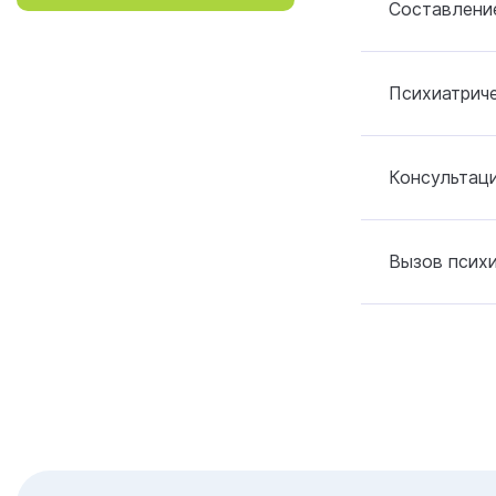
Составление
Психиатрич
Консультаци
Вызов психи