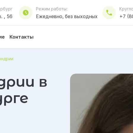
тербург
Режим работы:
Кругл
. , 56
Ежедневно, без выходных
+7 (8
ие
Контакты
ондрии
дрии в
рге